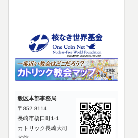
使
っ
て
く
だ
さ
い。
教区本部事務局
〒852-8114
長崎市橋口町1-1
カトリック長崎大司
教館