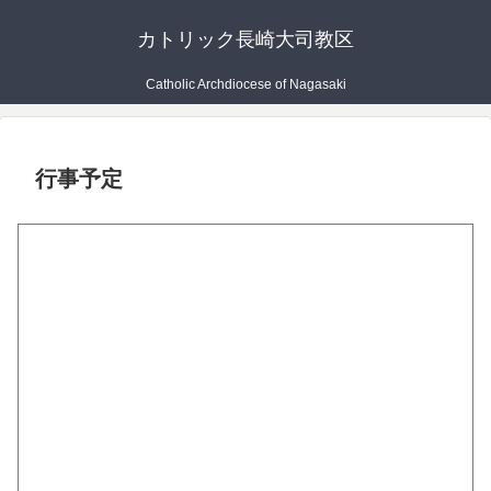
カトリック長崎大司教区
Catholic Archdiocese of Nagasaki
行事予定