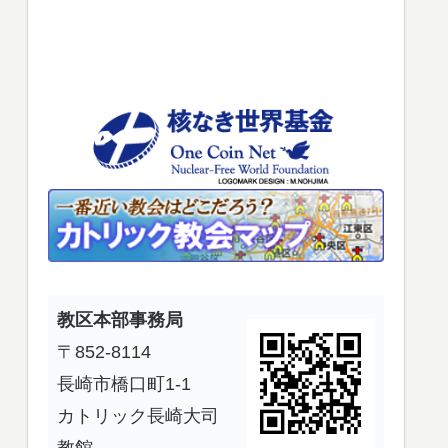
使
っ
て
く
だ
さ
い。
教区本部事務局
〒852-8114
長崎市橋口町1-1
カトリック長崎大司
教館