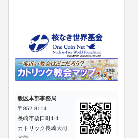
使
っ
て
く
だ
さ
い。
教区本部事務局
〒852-8114
長崎市橋口町1-1
カトリック長崎大司
教館