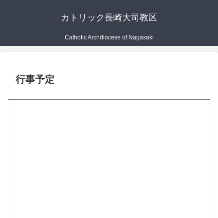
カトリック長崎大司教区
Catholic Archdiocese of Nagasaki
行事予定