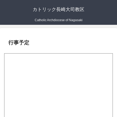
カトリック長崎大司教区
Catholic Archdiocese of Nagasaki
行事予定