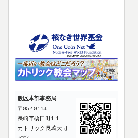
使
っ
て
く
だ
さ
い。
教区本部事務局
〒852-8114
長崎市橋口町1-1
カトリック長崎大司
教館