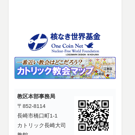
使
っ
て
く
だ
さ
い。
教区本部事務局
〒852-8114
長崎市橋口町1-1
カトリック長崎大司
教館