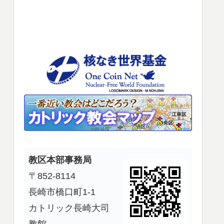
使
っ
て
く
だ
さ
い。
教区本部事務局
〒852-8114
長崎市橋口町1-1
カトリック長崎大司
教館