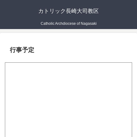
カトリック長崎大司教区
Catholic Archdiocese of Nagasaki
行事予定