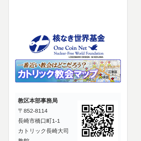
使
っ
て
く
だ
さ
い。
教区本部事務局
〒852-8114
長崎市橋口町1-1
カトリック長崎大司
教館