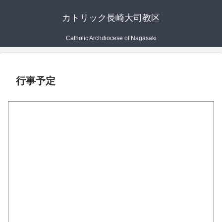
カトリック長崎大司教区
Catholic Archdiocese of Nagasaki
行事予定