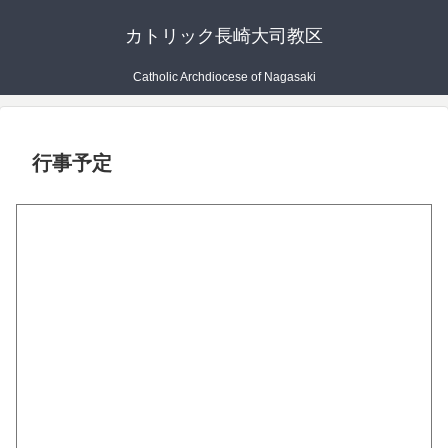
カトリック長崎大司教区
Catholic Archdiocese of Nagasaki
行事予定