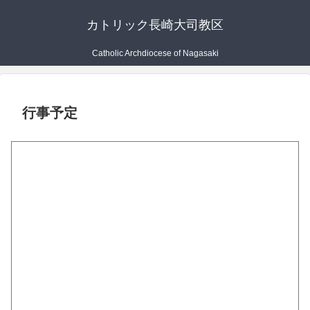
カトリック長崎大司教区
Catholic Archdiocese of Nagasaki
行事予定