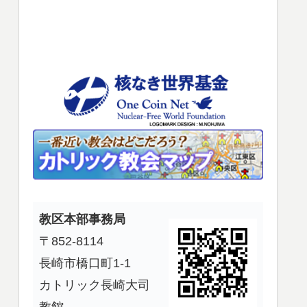
使
っ
て
く
だ
さ
い。
教区本部事務局
〒852-8114
長崎市橋口町1-1
カトリック長崎大司
教館