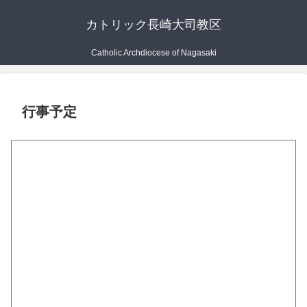
カトリック長崎大司教区
Catholic Archdiocese of Nagasaki
行事予定