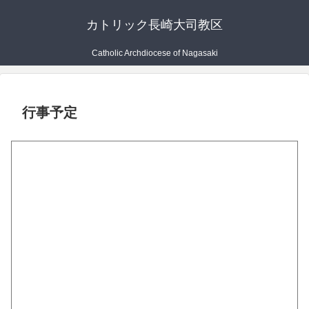
カトリック長崎大司教区
Catholic Archdiocese of Nagasaki
行事予定