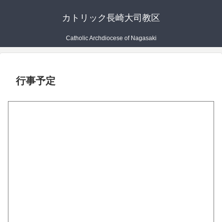
カトリック長崎大司教区
Catholic Archdiocese of Nagasaki
行事予定