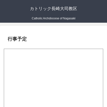
カトリック長崎大司教区
Catholic Archdiocese of Nagasaki
行事予定