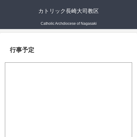
カトリック長崎大司教区
Catholic Archdiocese of Nagasaki
行事予定