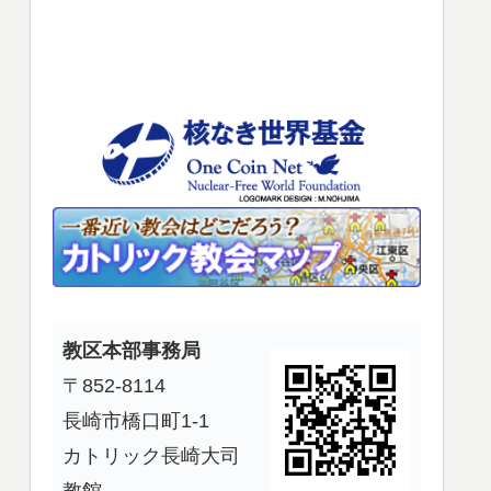
使
っ
て
く
だ
さ
い。
教区本部事務局
〒852-8114
長崎市橋口町1-1
カトリック長崎大司
教館