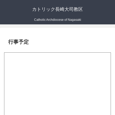
カトリック長崎大司教区
Catholic Archdiocese of Nagasaki
行事予定