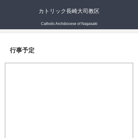
カトリック長崎大司教区
Catholic Archdiocese of Nagasaki
行事予定