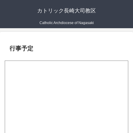
カトリック長崎大司教区
Catholic Archdiocese of Nagasaki
行事予定