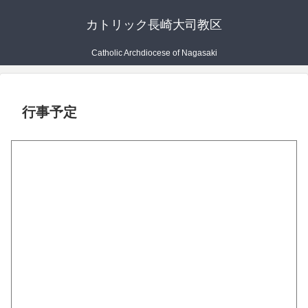
カトリック長崎大司教区
Catholic Archdiocese of Nagasaki
行事予定