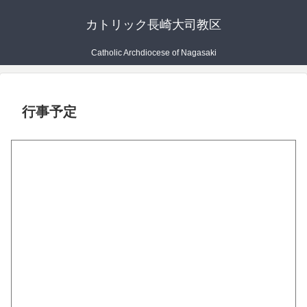
カトリック長崎大司教区
Catholic Archdiocese of Nagasaki
行事予定