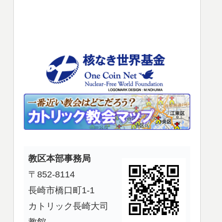
使
っ
て
く
だ
さ
い。
教区本部事務局
〒852-8114
長崎市橋口町1-1
カトリック長崎大司
教館