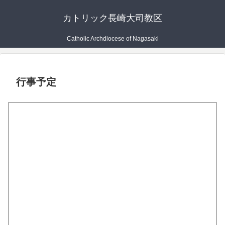
カトリック長崎大司教区
Catholic Archdiocese of Nagasaki
行事予定