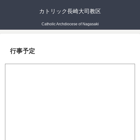
カトリック長崎大司教区
Catholic Archdiocese of Nagasaki
行事予定