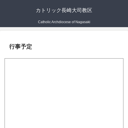
カトリック長崎大司教区
Catholic Archdiocese of Nagasaki
行事予定