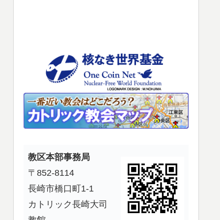
使
っ
て
く
だ
さ
い。
教区本部事務局
〒852-8114
長崎市橋口町1-1
カトリック長崎大司
教館