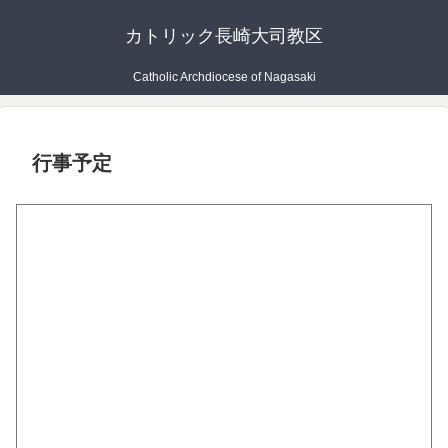
カトリック長崎大司教区
Catholic Archdiocese of Nagasaki
行事予定