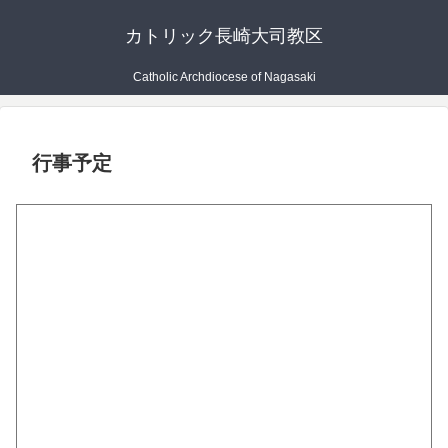
カトリック長崎大司教区
Catholic Archdiocese of Nagasaki
行事予定