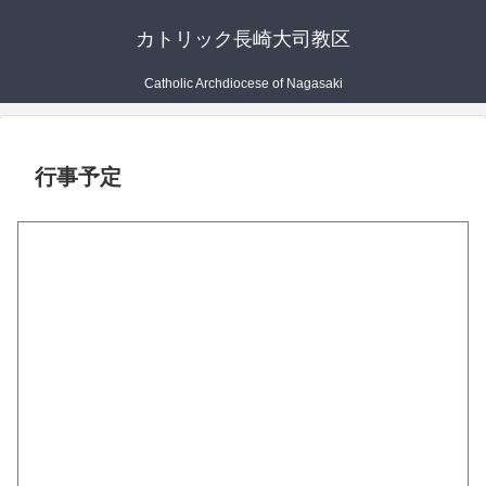
カトリック長崎大司教区
Catholic Archdiocese of Nagasaki
行事予定