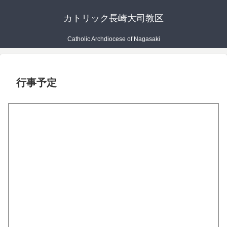
カトリック長崎大司教区
Catholic Archdiocese of Nagasaki
行事予定