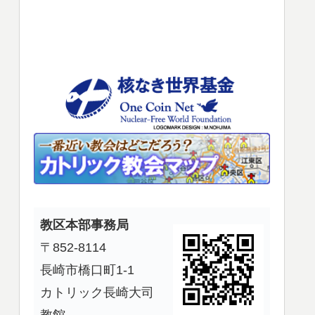
使
っ
て
く
だ
さ
い。
教区本部事務局
〒852-8114
長崎市橋口町1-1
カトリック長崎大司
教館