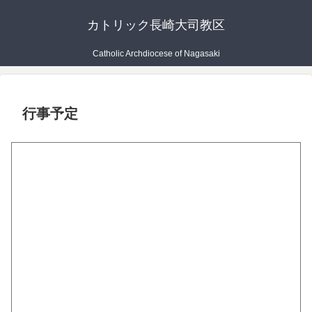
カトリック長崎大司教区
Catholic Archdiocese of Nagasaki
行事予定