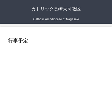
カトリック長崎大司教区
Catholic Archdiocese of Nagasaki
行事予定