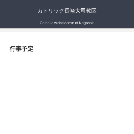
カトリック長崎大司教区
Catholic Archdiocese of Nagasaki
行事予定