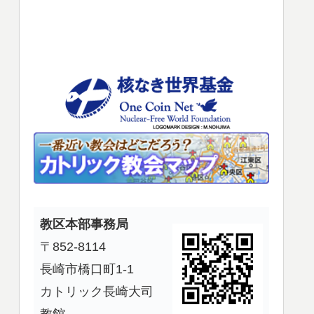
使
っ
て
く
だ
さ
い。
教区本部事務局
〒852-8114
長崎市橋口町1-1
カトリック長崎大司
教館