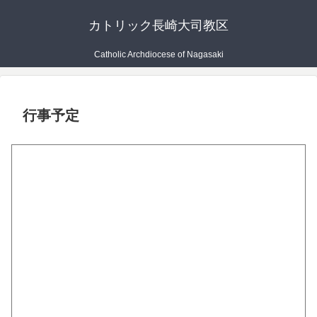
カトリック長崎大司教区
Catholic Archdiocese of Nagasaki
行事予定