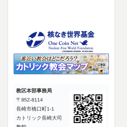
使
っ
て
く
だ
さ
い。
教区本部事務局
〒852-8114
長崎市橋口町1-1
カトリック長崎大司
教館