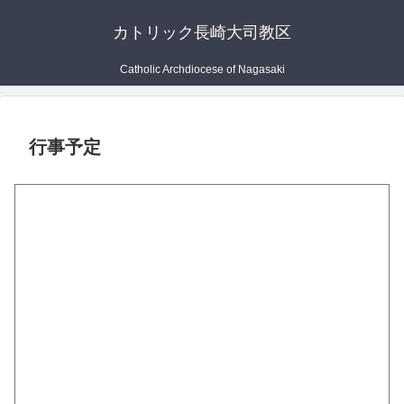
カトリック長崎大司教区
Catholic Archdiocese of Nagasaki
行事予定