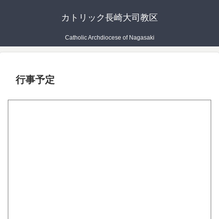
カトリック長崎大司教区
Catholic Archdiocese of Nagasaki
行事予定