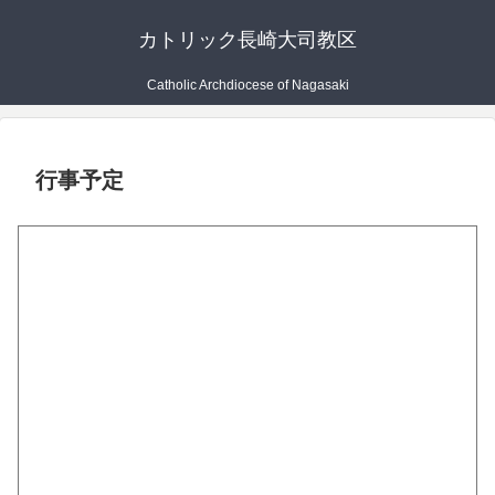
カトリック長崎大司教区
Catholic Archdiocese of Nagasaki
行事予定