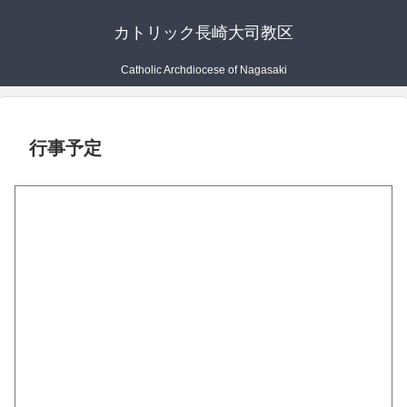
カトリック長崎大司教区
Catholic Archdiocese of Nagasaki
行事予定