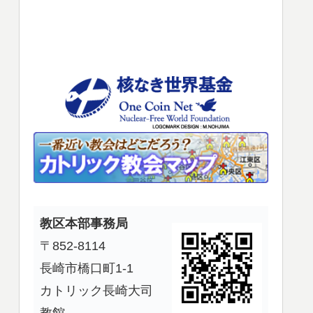
使
っ
て
く
だ
さ
い。
教区本部事務局
〒852-8114
長崎市橋口町1-1
カトリック長崎大司
教館