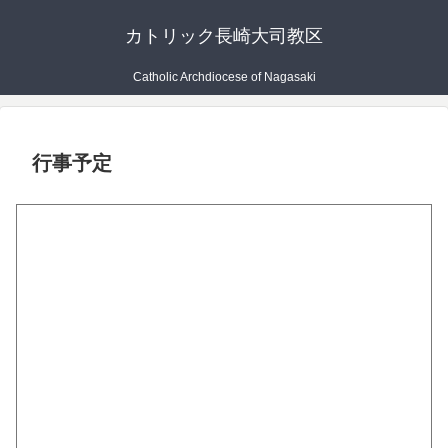
カトリック長崎大司教区
Catholic Archdiocese of Nagasaki
行事予定