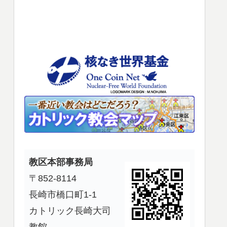
使
っ
て
く
だ
さ
い。
教区本部事務局
〒852-8114
長崎市橋口町1-1
カトリック長崎大司
教館