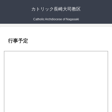
カトリック長崎大司教区
Catholic Archdiocese of Nagasaki
行事予定